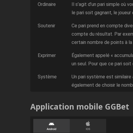
Ordinaire
Il s’agit d’un pari simple où
le pari soit gagnant, le joueu
Soutenir
Ce pari prend en compte dive
compte du résultat. Par exemp
certain nombre de points à la
Exprimer
Également appelé « accumulat
un seul. Pour que ce pari soi
Système
Un pari système est similaire
également de choisir le nomb
Application mobile GGBet