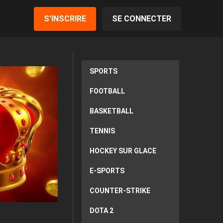
S'INSCRIRE
SE CONNECTER
SPORTS
FOOTBALL
BASKETBALL
TENNIS
HOCKEY SUR GLACE
E-SPORTS
COUNTER-STRIKE
DOTA 2