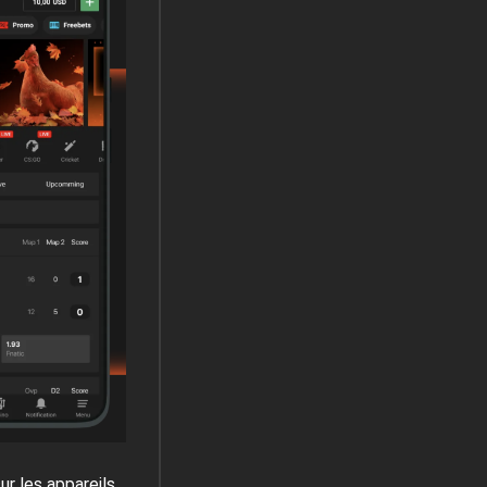
ur les appareils