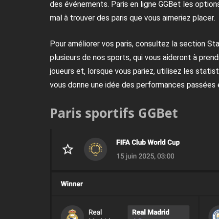
des événements. Paris en ligne GGBet les options
mal à trouver des paris que vous aimeriez placer.
Pour améliorer vos paris, consultez la section St
plusieurs de nos sports, qui vous aideront à pre
joueurs et, lorsque vous pariez, utilisez les statis
vous donne une idée des performances passées et
Paris sportifs GGBet