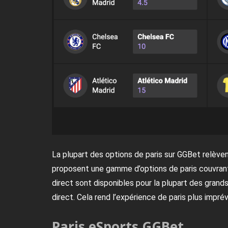
La plupart des options de paris sur GGBet relèven
proposent une gamme d’options de paris couvrant 
direct sont disponibles pour la plupart des grand
direct. Cela rend l’expérience de paris plus impr
Paris eSports GGBet