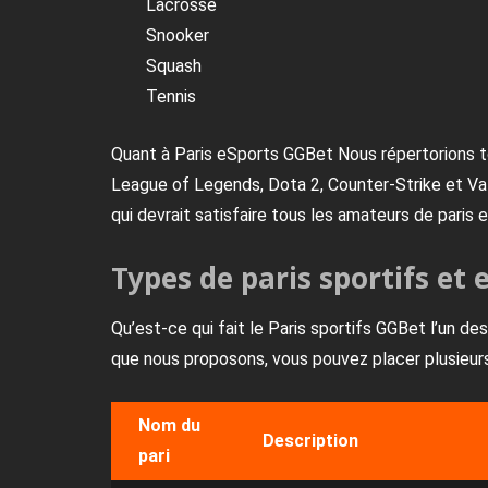
Lacrosse
Snooker
Squash
Tennis
Quant à Paris eSports GGBet Nous répertorions t
League of Legends, Dota 2, Counter-Strike et Val
qui devrait satisfaire tous les amateurs de paris 
Types de paris sportifs et 
Qu’est-ce qui fait le Paris sportifs GGBet l’un d
que nous proposons, vous pouvez placer plusieurs
Nom du
Description
pari