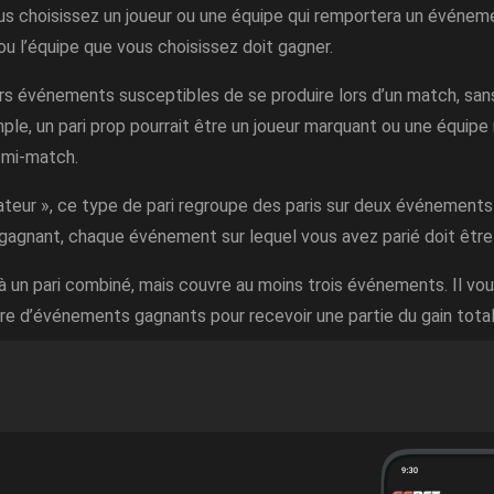
 vous choisissez un joueur ou une équipe qui remportera un événem
r ou l’équipe que vous choisissez doit gagner.
rs événements susceptibles de se produire lors d’un match, sans
le, un pari prop pourrait être un joueur marquant ou une équipe
 mi-match.
eur », ce type de pari regroupe des paris sur deux événements
t gagnant, chaque événement sur lequel vous avez parié doit être
 à un pari combiné, mais couvre au moins trois événements. Il v
re d’événements gagnants pour recevoir une partie du gain total