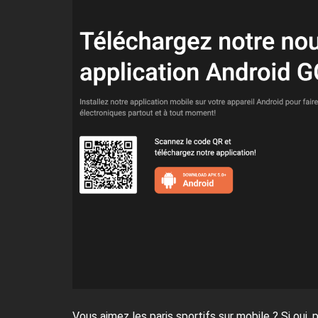
Vous aimez les paris sportifs sur mobile ? Si oui,